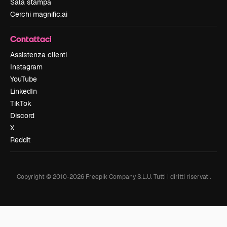
Sala stampa
Cerchi magnific.ai
Contattaci
Assistenza clienti
Instagram
YouTube
LinkedIn
TikTok
Discord
X
Reddit
Copyright © 2010-
2026
Freepik Company S.L.U.
Tutti i diritti riservati
.