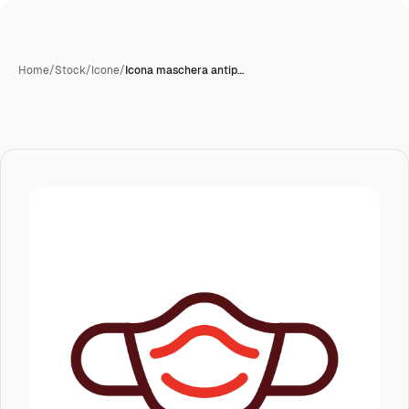
Home
/
Stock
/
Icone
/
Icona maschera antip…