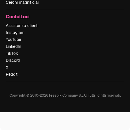
Cerchi magnific.ai
Contattaci
Assistenza clienti
Instagram
YouTube
LinkedIn
TikTok
Discord
X
Reddit
Copyright © 2010-
2026
Freepik Company S.L.U.
Tutti i diritti riservati
.