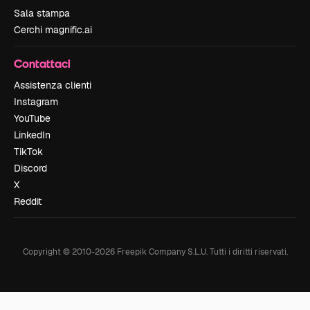
Sala stampa
Cerchi magnific.ai
Contattaci
Assistenza clienti
Instagram
YouTube
LinkedIn
TikTok
Discord
X
Reddit
Copyright © 2010-
2026
Freepik Company S.L.U.
Tutti i diritti riservati
.