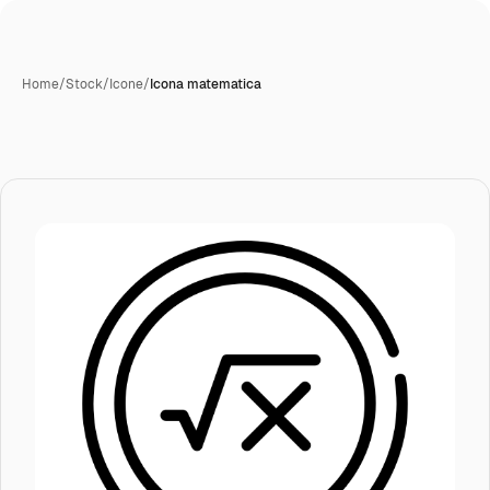
Home
/
Stock
/
Icone
/
Icona matematica