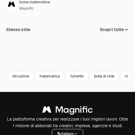
Icona matematica
Magnific
Stesso stile
Scopri tutte
istruzione
matematica
fumetto
bolla di chat
chat 
La piattaforma creativa per realizzare i tuoi migliori lavori. Oltre
1 milione di abbonati tra creativi, imprese, agenzie e studi.
Italiano