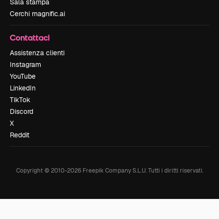
Sala stampa
Cerchi magnific.ai
Contattaci
Assistenza clienti
Instagram
YouTube
LinkedIn
TikTok
Discord
X
Reddit
Copyright © 2010-
2026
Freepik Company S.L.U.
Tutti i diritti riservati
.