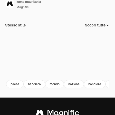
Icona mauritania
Magnific
Stesso stile
Scopri tutte
paese
bandiera
mondo
nazione
bandiere
mau