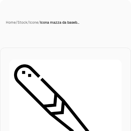
Home
/
Stock
/
Icone
/
Icona mazza da baseb…