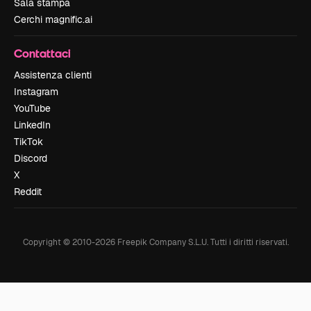
Sala stampa
Cerchi magnific.ai
Contattaci
Assistenza clienti
Instagram
YouTube
LinkedIn
TikTok
Discord
X
Reddit
Copyright © 2010-
2026
Freepik Company S.L.U.
Tutti i diritti riservati
.