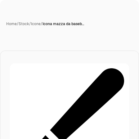
Home
/
Stock
/
Icone
/
Icona mazza da baseb…