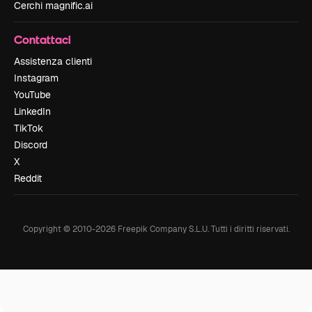
Cerchi magnific.ai
Contattaci
Assistenza clienti
Instagram
YouTube
LinkedIn
TikTok
Discord
X
Reddit
Copyright © 2010-
2026
Freepik Company S.L.U.
Tutti i diritti riservati
.