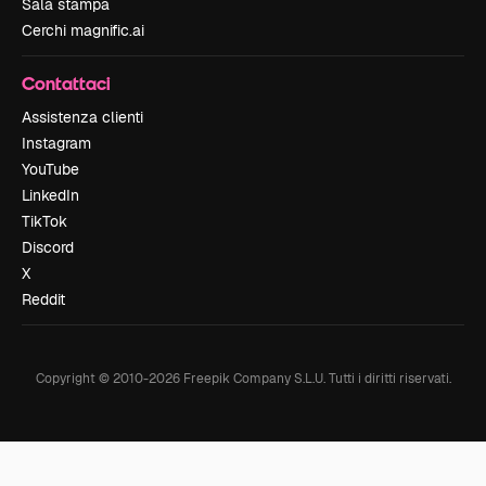
Sala stampa
Cerchi magnific.ai
Contattaci
Assistenza clienti
Instagram
YouTube
LinkedIn
TikTok
Discord
X
Reddit
Copyright © 2010-
2026
Freepik Company S.L.U.
Tutti i diritti riservati
.