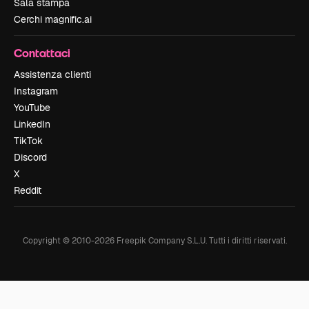
Sala stampa
Cerchi magnific.ai
Contattaci
Assistenza clienti
Instagram
YouTube
LinkedIn
TikTok
Discord
X
Reddit
Copyright © 2010-
2026
Freepik Company S.L.U.
Tutti i diritti riservati
.