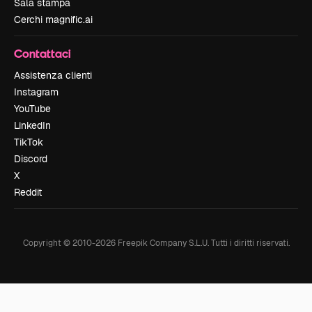
Sala stampa
Cerchi magnific.ai
Contattaci
Assistenza clienti
Instagram
YouTube
LinkedIn
TikTok
Discord
X
Reddit
Copyright © 2010-
2026
Freepik Company S.L.U.
Tutti i diritti riservati
.