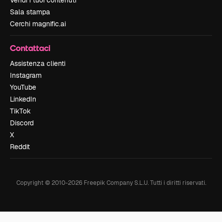
Vendi i tuoi contenuti
Sala stampa
Cerchi magnific.ai
Contattaci
Assistenza clienti
Instagram
YouTube
LinkedIn
TikTok
Discord
X
Reddit
Copyright © 2010-
2026
Freepik Company S.L.U.
Tutti i diritti riservati
.