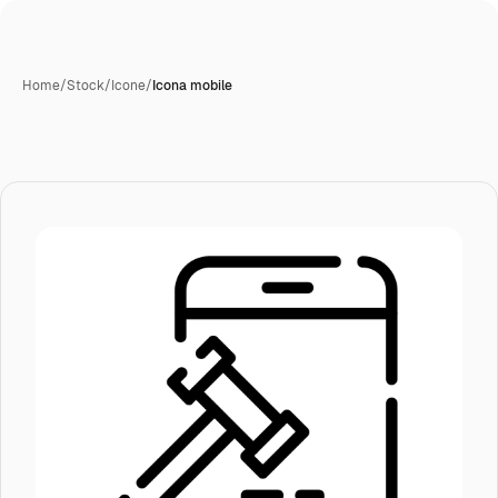
Home
/
Stock
/
Icone
/
Icona mobile