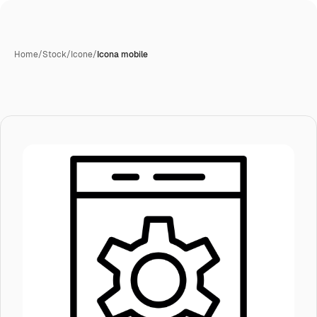
Home
/
Stock
/
Icone
/
Icona mobile