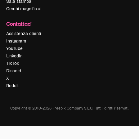
Sala stampa
Cerchi magnific.ai
Contattaci
Assistenza clienti
Instagram
YouTube
LinkedIn
TikTok
Discord
X
Reddit
Copyright © 2010-
2026
Freepik Company S.L.U.
Tutti i diritti riservati
.