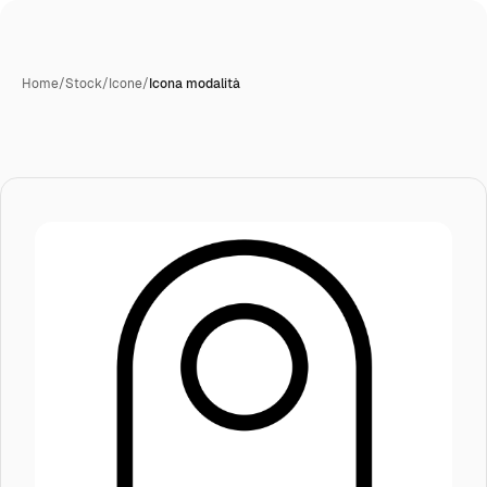
Home
/
Stock
/
Icone
/
Icona modalità