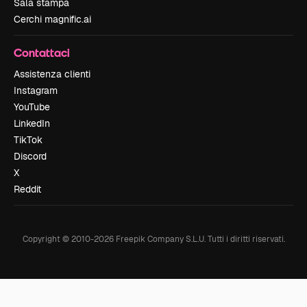
Sala stampa
Cerchi magnific.ai
Contattaci
Assistenza clienti
Instagram
YouTube
LinkedIn
TikTok
Discord
X
Reddit
Copyright © 2010-
2026
Freepik Company S.L.U.
Tutti i diritti riservati
.