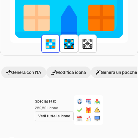
Genera con l'IA
Modifica icona
Genera un pacchet
Special Flat
282,821
Icone
Vedi tutte le icone