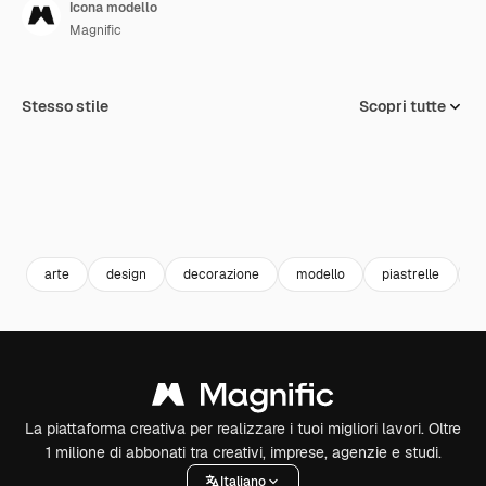
Icona modello
Magnific
Stesso stile
Scopri tutte
arte
design
decorazione
modello
piastrelle
a
La piattaforma creativa per realizzare i tuoi migliori lavori. Oltre
1 milione di abbonati tra creativi, imprese, agenzie e studi.
Italiano