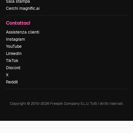
Sala stampa
Cerchi magnific.ai
Contattaci
Assistenza clienti
Instagram
YouTube
LinkedIn
TikTok
Discord
X
Reddit
Copyright © 2010-
2026
Freepik Company S.L.U.
Tutti i diritti riservati
.