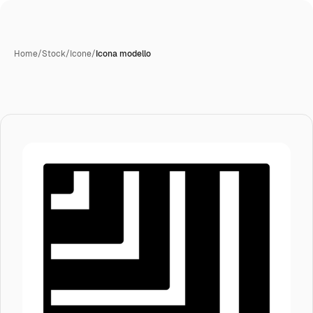
Home
/
Stock
/
Icone
/
Icona modello