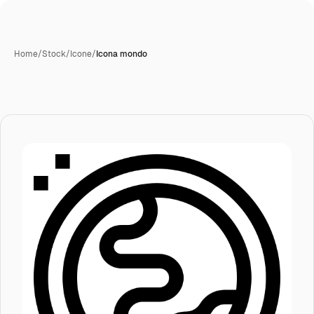
Home
/
Stock
/
Icone
/
Icona mondo