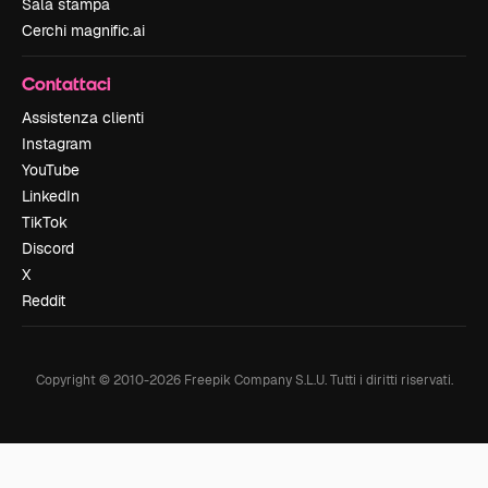
Sala stampa
Cerchi magnific.ai
Contattaci
Assistenza clienti
Instagram
YouTube
LinkedIn
TikTok
Discord
X
Reddit
Copyright © 2010-
2026
Freepik Company S.L.U.
Tutti i diritti riservati
.