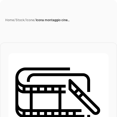
Home
/
Stock
/
Icone
/
Icona montaggio cine…