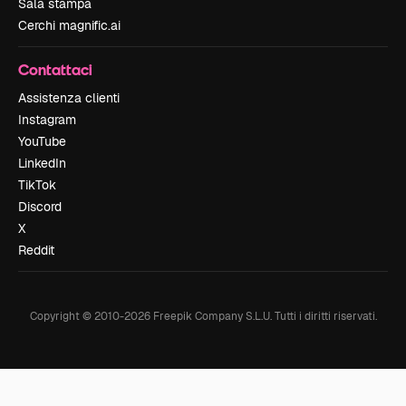
Sala stampa
Cerchi magnific.ai
Contattaci
Assistenza clienti
Instagram
YouTube
LinkedIn
TikTok
Discord
X
Reddit
Copyright © 2010-
2026
Freepik Company S.L.U.
Tutti i diritti riservati
.