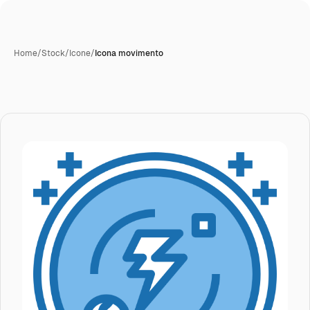
Home
/
Stock
/
Icone
/
Icona movimento