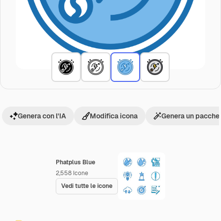
Genera con l'IA
Modifica icona
Genera un pacchet
Phatplus Blue
2,558
Icone
Vedi tutte le icone