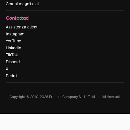
Cerchi magnific.ai
Contattaci
Assistenza clienti
Instagram
YouTube
LinkedIn
TikTok
Discord
X
Reddit
Copyright © 2010-
2026
Freepik Company S.L.U.
Tutti i diritti riservati
.