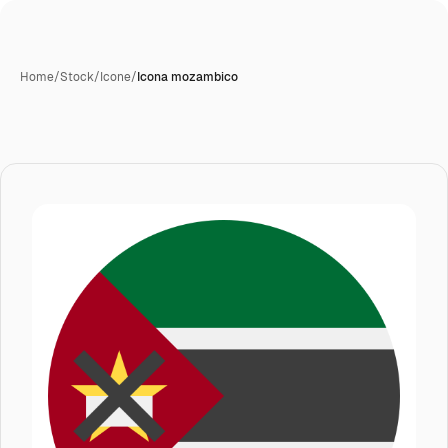
Home
/
Stock
/
Icone
/
Icona mozambico