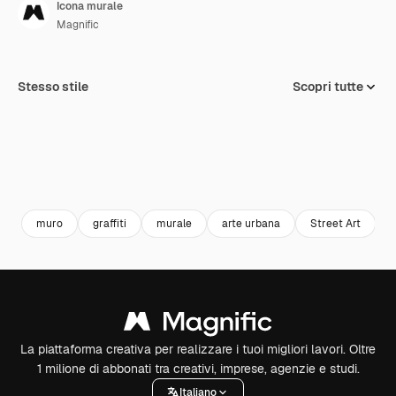
Icona murale
Magnific
Stesso stile
Scopri tutte
muro
graffiti
murale
arte urbana
Street Art
a
La piattaforma creativa per realizzare i tuoi migliori lavori. Oltre
1 milione di abbonati tra creativi, imprese, agenzie e studi.
Italiano