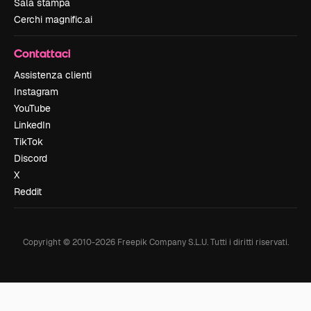
Sala stampa
Cerchi magnific.ai
Contattaci
Assistenza clienti
Instagram
YouTube
LinkedIn
TikTok
Discord
X
Reddit
Copyright © 2010-
2026
Freepik Company S.L.U.
Tutti i diritti riservati
.