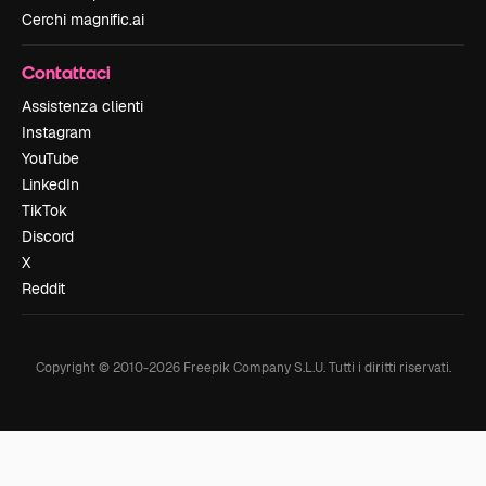
Cerchi magnific.ai
Contattaci
Assistenza clienti
Instagram
YouTube
LinkedIn
TikTok
Discord
X
Reddit
Copyright © 2010-
2026
Freepik Company S.L.U.
Tutti i diritti riservati
.