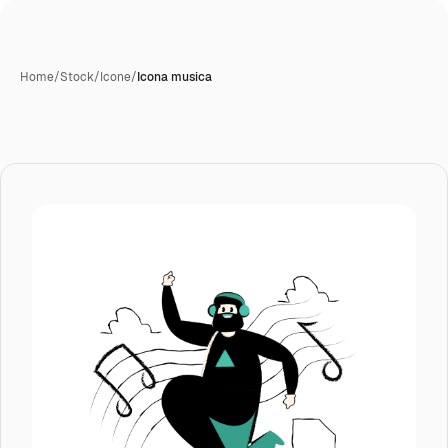
Home
/
Stock
/
Icone
/
Icona musica