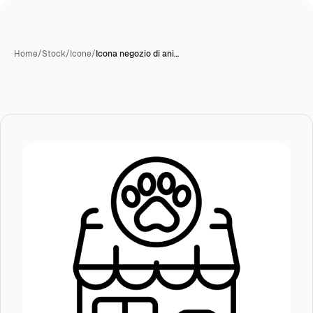
Home
/
Stock
/
Icone
/
Icona negozio di ani…