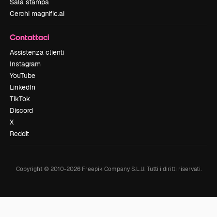
Sala stampa
Cerchi magnific.ai
Contattaci
Assistenza clienti
Instagram
YouTube
LinkedIn
TikTok
Discord
X
Reddit
Copyright © 2010-
2026
Freepik Company S.L.U.
Tutti i diritti riservati
.