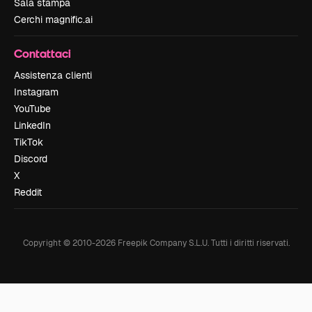
Sala stampa
Cerchi magnific.ai
Contattaci
Assistenza clienti
Instagram
YouTube
LinkedIn
TikTok
Discord
X
Reddit
Copyright © 2010-
2026
Freepik Company S.L.U.
Tutti i diritti riservati
.