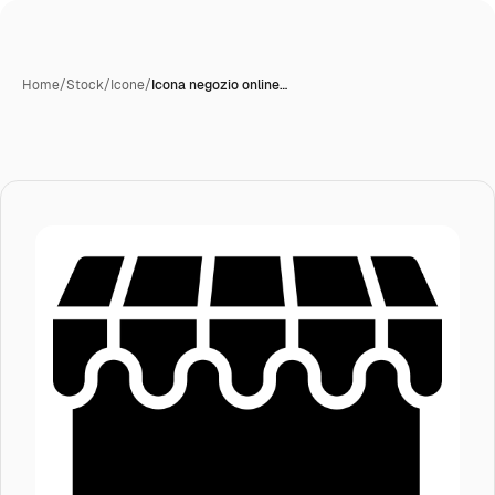
Home
/
Stock
/
Icone
/
Icona negozio online…