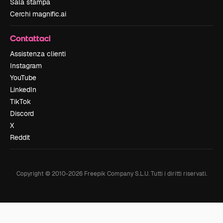
Sala stampa
Cerchi magnific.ai
Contattaci
Assistenza clienti
Instagram
YouTube
LinkedIn
TikTok
Discord
X
Reddit
Copyright © 2010-
2026
Freepik Company S.L.U.
Tutti i diritti riservati
.