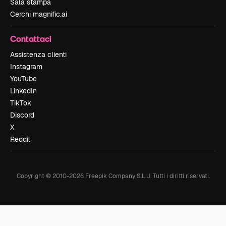
Sala stampa
Cerchi magnific.ai
Contattaci
Assistenza clienti
Instagram
YouTube
LinkedIn
TikTok
Discord
X
Reddit
Copyright © 2010-
2026
Freepik Company S.L.U.
Tutti i diritti riservati
.