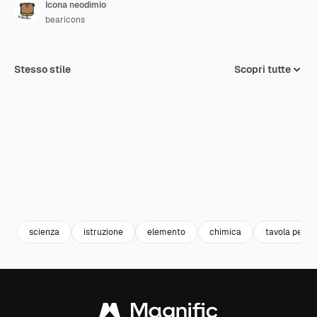
Icona neodimio
bearicons
Stesso stile
Scopri tutte
scienza
istruzione
elemento
chimica
tavola perio