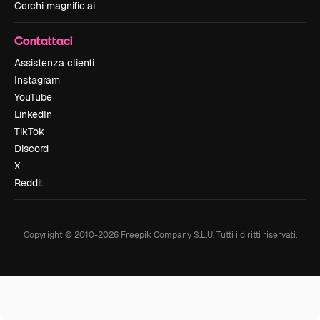
Cerchi magnific.ai
Contattaci
Assistenza clienti
Instagram
YouTube
LinkedIn
TikTok
Discord
X
Reddit
Copyright © 2010-
2026
Freepik Company S.L.U.
Tutti i diritti riservati
.