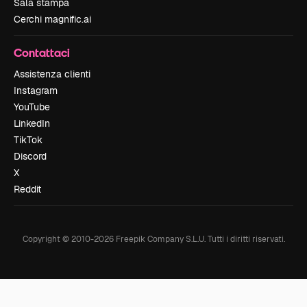
Sala stampa
Cerchi magnific.ai
Contattaci
Assistenza clienti
Instagram
YouTube
LinkedIn
TikTok
Discord
X
Reddit
Copyright © 2010-
2026
Freepik Company S.L.U.
Tutti i diritti riservati
.