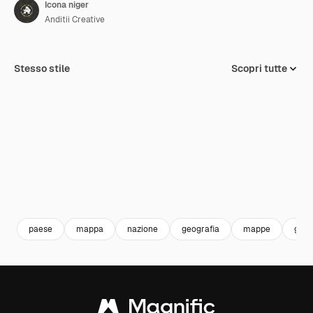
Icona niger
Anditii Creative
Stesso stile
Scopri tutte
paese
mappa
nazione
geografia
mappe
geog