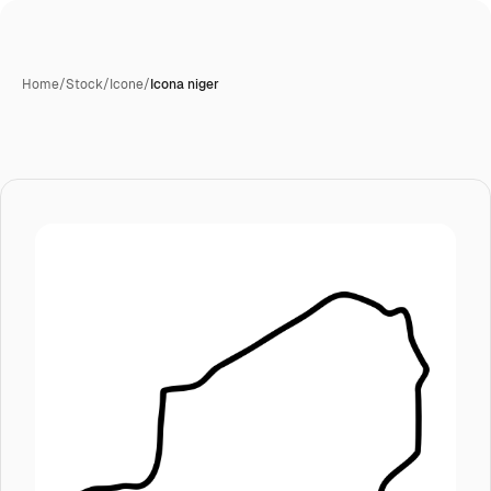
Home
/
Stock
/
Icone
/
Icona niger