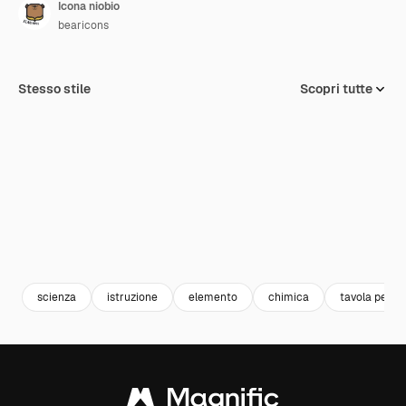
Icona niobio
bearicons
Stesso stile
Scopri tutte
scienza
istruzione
elemento
chimica
tavola perio