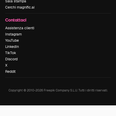
Sala stampa
Cerchi magnific.ai
Contattaci
Assistenza clienti
Instagram
YouTube
LinkedIn
TikTok
Discord
X
Reddit
Copyright © 2010-
2026
Freepik Company S.L.U.
Tutti i diritti riservati
.