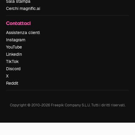
Sala stampa
Cerchi magnific.ai
Contattaci
Assistenza clienti
Instagram
YouTube
LinkedIn
TikTok
Discord
X
Reddit
Copyright © 2010-
2026
Freepik Company S.L.U.
Tutti i diritti riservati
.