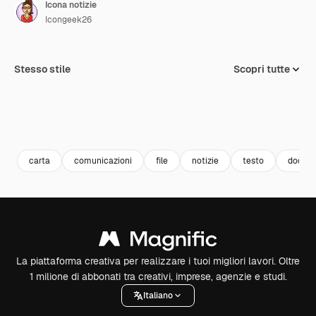
Icona notizie
Icongeek26
Stesso stile
Scopri tutte
carta
comunicazioni
file
notizie
testo
docum
La piattaforma creativa per realizzare i tuoi migliori lavori. Oltre
1 milione di abbonati tra creativi, imprese, agenzie e studi.
Italiano