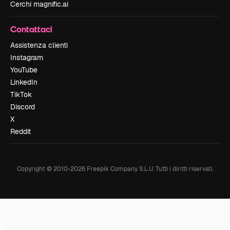
Cerchi magnific.ai
Contattaci
Assistenza clienti
Instagram
YouTube
LinkedIn
TikTok
Discord
X
Reddit
Copyright © 2010-
2026
Freepik Company S.L.U.
Tutti i diritti riservati
.