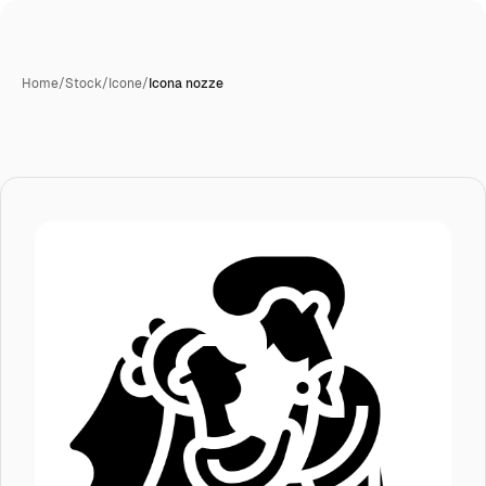
Home
/
Stock
/
Icone
/
Icona nozze