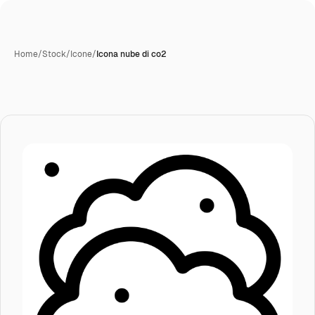
Home
/
Stock
/
Icone
/
Icona nube di co2