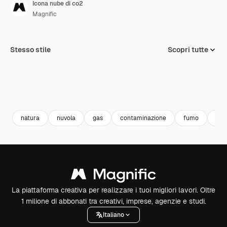
Icona nube di co2
Magnific
Stesso stile
Scopri tutte
natura
nuvola
gas
contaminazione
fumo
l'i
La piattaforma creativa per realizzare i tuoi migliori lavori. Oltre
1 milione di abbonati tra creativi, imprese, agenzie e studi.
Italiano