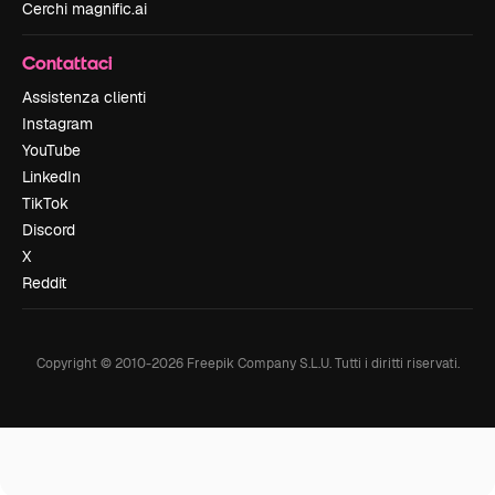
Cerchi magnific.ai
Contattaci
Assistenza clienti
Instagram
YouTube
LinkedIn
TikTok
Discord
X
Reddit
Copyright © 2010-
2026
Freepik Company S.L.U.
Tutti i diritti riservati
.