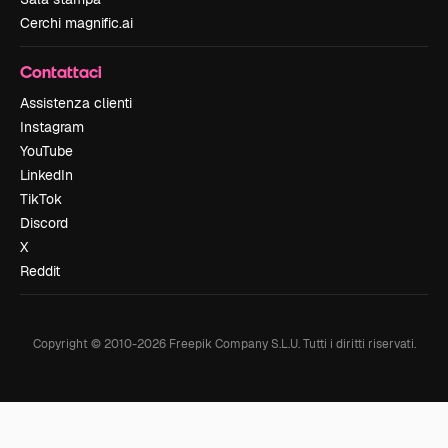
Cerchi magnific.ai
Contattaci
Assistenza clienti
Instagram
YouTube
LinkedIn
TikTok
Discord
X
Reddit
Copyright © 2010-
2026
Freepik Company S.L.U.
Tutti i diritti riservati
.