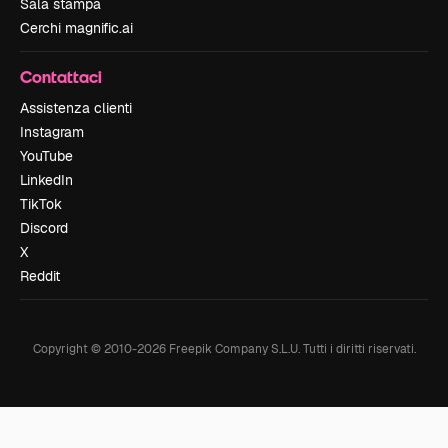
Sala stampa
Cerchi magnific.ai
Contattaci
Assistenza clienti
Instagram
YouTube
LinkedIn
TikTok
Discord
X
Reddit
Copyright © 2010-
2026
Freepik Company S.L.U.
Tutti i diritti riservati
.