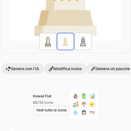
Genera con l'IA
Modifica icona
Genera un pacchet
Kawaii Flat
68,732
Icone
Vedi tutte le icone