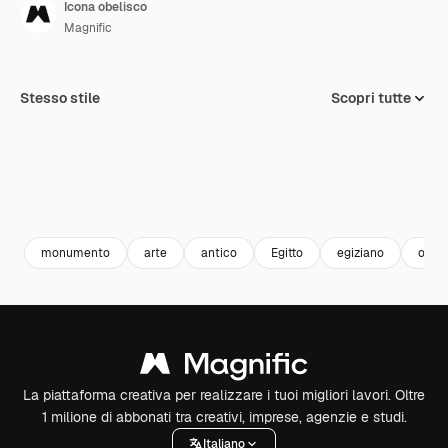
Icona obelisco
Magnific
Stesso stile
Scopri tutte
monumento
arte
antico
Egitto
egiziano
obeli
La piattaforma creativa per realizzare i tuoi migliori lavori. Oltre
1 milione di abbonati tra creativi, imprese, agenzie e studi.
Italiano