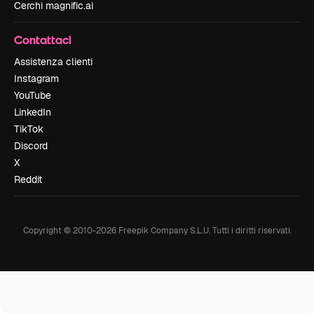
Cerchi magnific.ai
Contattaci
Assistenza clienti
Instagram
YouTube
LinkedIn
TikTok
Discord
X
Reddit
Copyright © 2010-
2026
Freepik Company S.L.U.
Tutti i diritti riservati
.