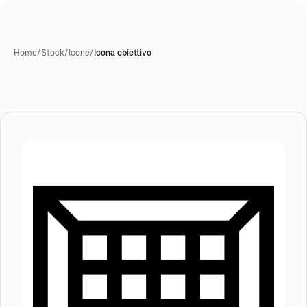
Home
/
Stock
/
Icone
/
Icona obiettivo