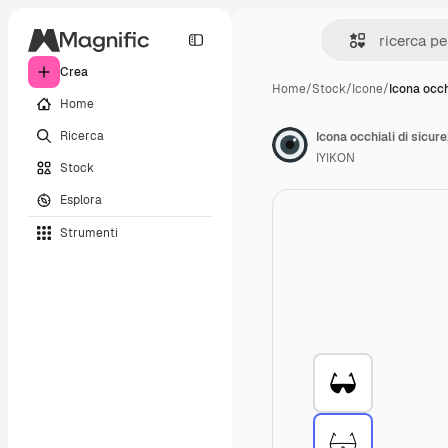
Crea
Home
/
Stock
/
Icone
/
Icona occhi
Home
Ricerca
Icona occhiali di sicur
IYIKON
Stock
Esplora
Strumenti