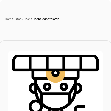
Home
/
Stock
/
Icone
/
Icona odontoiatria