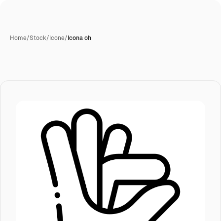
Home
/
Stock
/
Icone
/
Icona oh