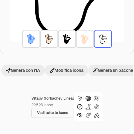
Genera con l'IA
Modifica icona
Genera un pacchet
Vitaliy Gorbachev Lineal
22,523
Icone
Vedi tutte le icone