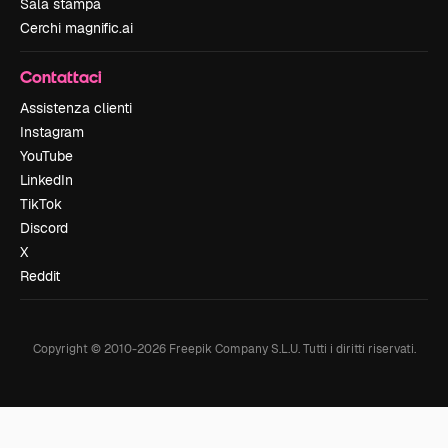
Sala stampa
Cerchi magnific.ai
Contattaci
Assistenza clienti
Instagram
YouTube
LinkedIn
TikTok
Discord
X
Reddit
Copyright © 2010-
2026
Freepik Company S.L.U.
Tutti i diritti riservati
.