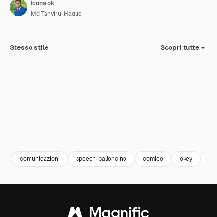
Icona ok
Md Tanvirul Haque
Stesso stile
Scopri tutte
comunicazioni
speech-palloncino
comico
okey
fu