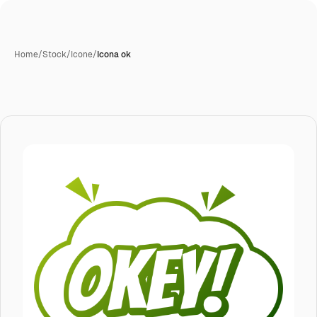
Home
/
Stock
/
Icone
/
Icona ok