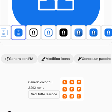
Genera con l'IA
Modifica icona
Genera un pacchet
Generic color fill
2,292
Icone
Vedi tutte le icone