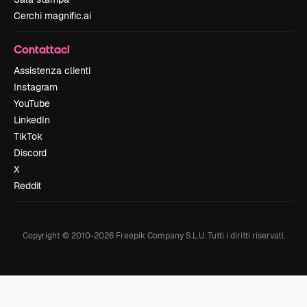
Cerchi magnific.ai
Contattaci
Assistenza clienti
Instagram
YouTube
LinkedIn
TikTok
Discord
X
Reddit
Copyright © 2010-
2026
Freepik Company S.L.U.
Tutti i diritti riservati
.