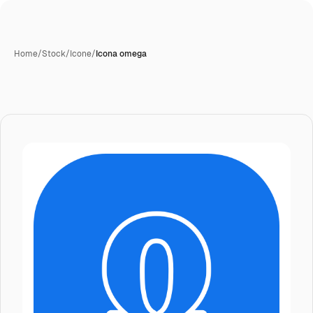
Home
/
Stock
/
Icone
/
Icona omega